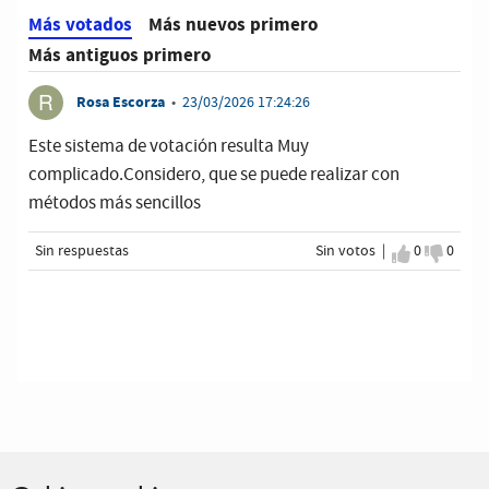
Más votados
Más nuevos primero
Más antiguos primero
Rosa Escorza
•
23/03/2026 17:24:26
Este sistema de votación resulta Muy
complicado.Considero, que se puede realizar con
métodos más sencillos
Sin respuestas
Sin votos |
Estoy de 
0
No es
0