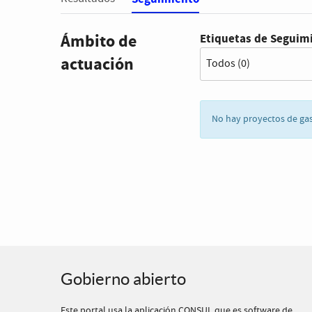
Ámbito de
Etiquetas de Seguim
actuación
No hay proyectos de ga
Gobierno abierto
Este portal usa la
aplicación CONSUL
que es
software de